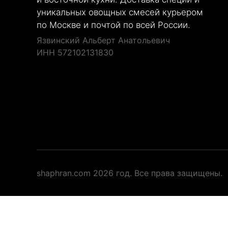
уникальных овощных смесей курьером
по Москве и почтой по всей России.
Язвинский Альберт Анатольевич
ИНН 572102131830
shaphran.com 2026 год. Все права защищены.