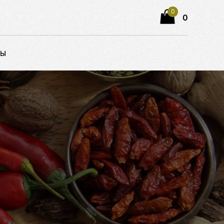
0
0
ТЫ